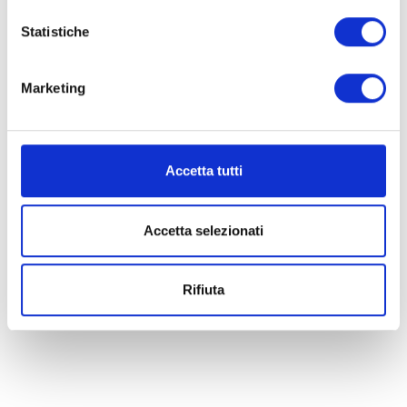
Create your perfect
Book
Statistiche
getaway with us
Marketing
Accetta tutti
Accetta selezionati
Maxicaravan
Rifiuta
Go to category
Bungalow